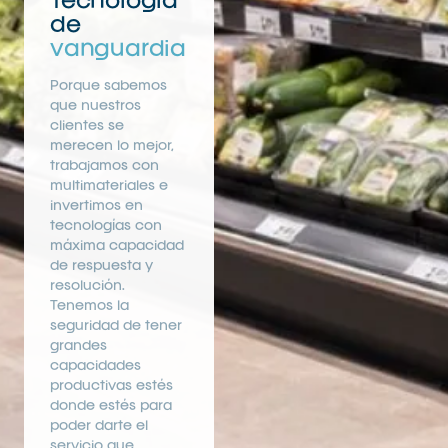
Tecnología
de
vanguardia
Porque sabemos
que nuestros
clientes se
merecen lo mejor,
trabajamos con
multimateriales e
invertimos en
tecnologías con
máxima capacidad
de respuesta y
resolución.
Tenemos la
seguridad de tener
grandes
capacidades
productivas estés
donde estés para
poder darte el
servicio que