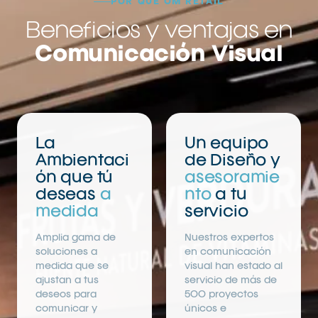
POR QUÉ OM RETAIL
Beneficios y ventajas en
Comunicación Visual
La
Un equipo
Ambientaci
de Diseño y
ón que tú
asesoramie
deseas
a
nto
a tu
medida
servicio
Amplia gama de
Nuestros expertos
soluciones a
en comunicación
medida que se
visual han estado al
ajustan a tus
servicio de más de
deseos para
500 proyectos
comunicar y
únicos e