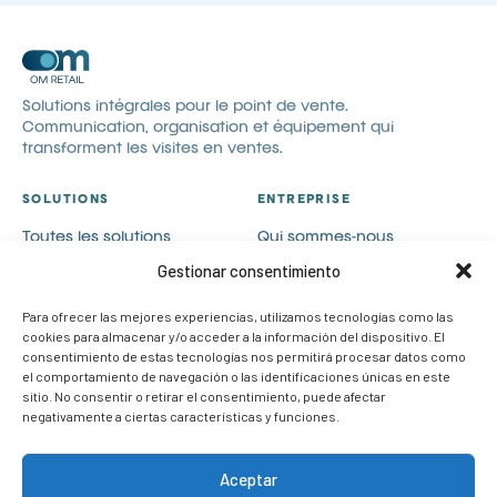
Solutions intégrales pour le point de vente.
Communication, organisation et équipement qui
transforment les visites en ventes.
SOLUTIONS
ENTREPRISE
Toutes les solutions
Qui sommes-nous
Communication visuelle
Catalogues
Gestionar consentimiento
Visual merchandising
Blog
Para ofrecer las mejores experiencias, utilizamos tecnologías como las
PLV
Contact
cookies para almacenar y/o acceder a la información del dispositivo. El
Cas de succès
Rejoignez-nous
consentimiento de estas tecnologías nos permitirá procesar datos como
el comportamiento de navegación o las identificaciones únicas en este
CONTACT
sitio. No consentir o retirar el consentimiento, puede afectar
negativamente a ciertas características y funciones.
info@om-retail.com
+34 914 990 980
Aceptar
LinkedIn