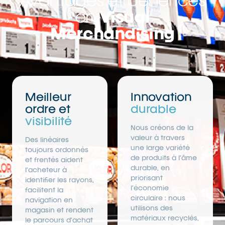
Avantages et bénéfices
en
Visual
Merchandising
Meilleur
Innovation
ordre et
durable
visibilité
Nous créons de la
valeur à travers
Des linéaires
une large variété
toujours ordonnés
de produits à l’âme
et frentés aident
durable, en
l’acheteur à
priorisant
identifier les rayons,
l’économie
facilitent la
circulaire : nous
navigation en
utilisons des
magasin et rendent
matériaux recyclés,
le parcours d’achat