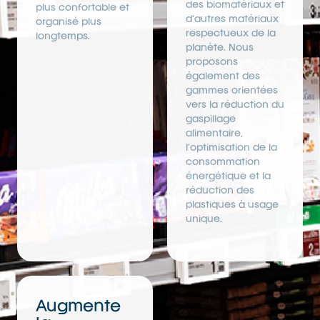
des biomatériaux et
plus confortable et
d’autres matériaux
organisé plus
respectueux de la
longtemps.
planète. Nous
proposons
également des
gammes orientées
vers la réduction du
gaspillage
alimentaire,
l’optimisation de la
consommation
énergétique et la
réduction des
plastiques à usage
unique.
Augmente