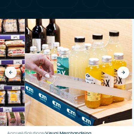
Accueil
Solutions
Visual Merchandising
/
/