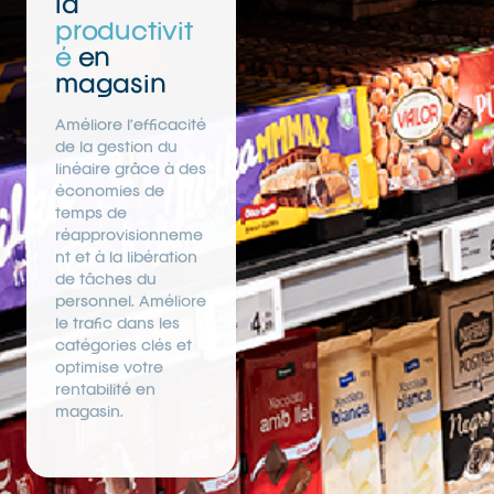
la
productivit
é
en
magasin
Améliore l’efficacité
de la gestion du
linéaire grâce à des
économies de
temps de
réapprovisionneme
nt et à la libération
de tâches du
personnel. Améliore
le trafic dans les
catégories clés et
optimise votre
rentabilité en
magasin.