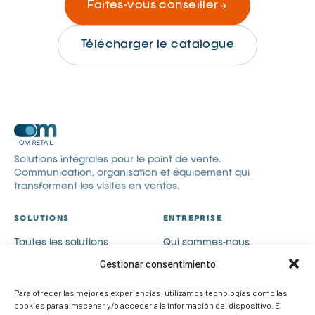
Faites-vous conseiller
Télécharger le catalogue
Solutions intégrales pour le point de vente.
Communication, organisation et équipement qui
transforment les visites en ventes.
SOLUTIONS
ENTREPRISE
Toutes les solutions
Qui sommes-nous
Communication visuelle
Catalogues
Gestionar consentimiento
Visual merchandising
Blog
Para ofrecer las mejores experiencias, utilizamos tecnologías como las
PLV
Contact
cookies para almacenar y/o acceder a la información del dispositivo. El
Cas de succès
Rejoignez-nous