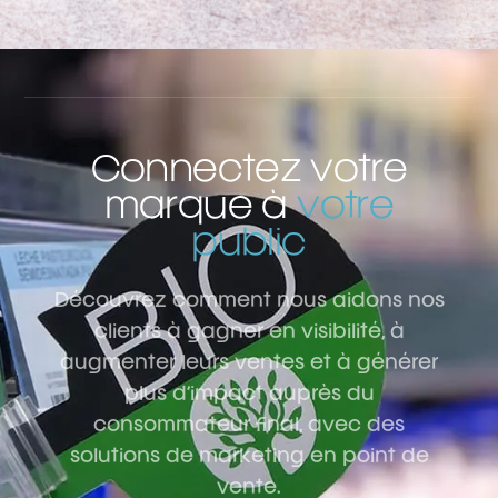
Connectez votre
marque à
votre
public
Découvrez comment nous aidons nos
clients à gagner en visibilité, à
augmenter leurs ventes et à générer
plus d’impact auprès du
consommateur final, avec des
solutions de marketing en point de
vente.