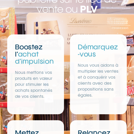
publicité sur le lieu de
vente ou
PLV
Boostez
Démarquez
l’
achat
-vous
d’impulsion
Nous vous aidons à
multiplier les ventes
Nous mettons vos
et à conquérir vos
produits en valeur
clients avec des
pour stimuler les
propositions sans
achats spontanés
égales.
de vos clients.
Mettez
Relancez