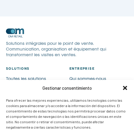
Solutions intégrales pour le point de vente.
Communication, organisation et équipement qui
transforment les visites en ventes.
SOLUTIONS
ENTREPRISE
Toutes les solutions
Qui sommes-nous
Communication visuelle
Catalogues
Gestionar consentimiento
Visual merchandising
Blog
Para ofrecer las mejores experiencias, utilizamos tecnologías como las
PLV
Contact
cookies para almacenar y/o acceder a la información del dispositivo. El
Cas de succès
Rejoignez-nous
consentimiento de estas tecnologías nos permitirá procesar datos como
el comportamiento de navegación o las identificaciones únicas en este
CONTACT
sitio. No consentir o retirar el consentimiento, puede afectar
negativamente a ciertas características y funciones.
info@om-retail.com