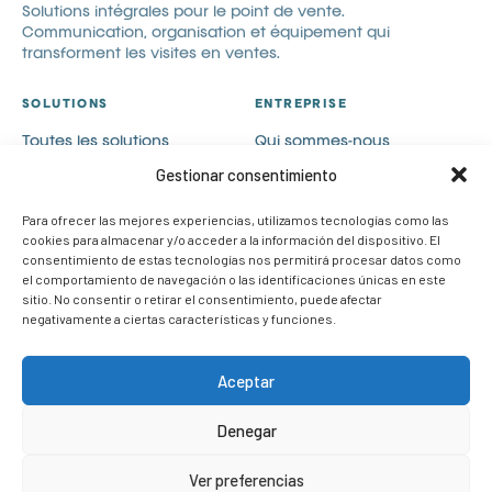
Solutions intégrales pour le point de vente.
Communication, organisation et équipement qui
transforment les visites en ventes.
SOLUTIONS
ENTREPRISE
Toutes les solutions
Qui sommes-nous
Communication visuelle
Catalogues
Gestionar consentimiento
Visual merchandising
Blog
Para ofrecer las mejores experiencias, utilizamos tecnologías como las
PLV
Contact
cookies para almacenar y/o acceder a la información del dispositivo. El
Cas de succès
Rejoignez-nous
consentimiento de estas tecnologías nos permitirá procesar datos como
el comportamiento de navegación o las identificaciones únicas en este
CONTACT
sitio. No consentir o retirar el consentimiento, puede afectar
negativamente a ciertas características y funciones.
info@om-retail.com
+34 914 990 980
Aceptar
LinkedIn
Demander des informations
Denegar
Ver preferencias
© 2026 OM Retail. Tous droits réservés.