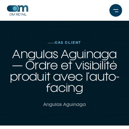
Aller
au
contenu
CAS CLIENT
Angulas Aguinaga
— Ordre et visibilité
produit avec l’auto-
facing
Angulas Aguinaga