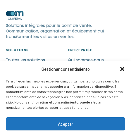
Solutions intégrales pour le point de vente.
Communication, organisation et équipement qui
transforment les visites en ventes.
SOLUTIONS
ENTREPRISE
Toutes les solutions
Qui sommes-nous
Communication visuelle
Catalogues
Gestionar consentimiento
Visual merchandising
Blog
Para ofrecer las mejores experiencias, utilizamos tecnologías como las
PLV
Contact
cookies para almacenar y/o acceder a la información del dispositivo. El
Cas de succès
Rejoignez-nous
consentimiento de estas tecnologías nos permitirá procesar datos como
el comportamiento de navegación o las identificaciones únicas en este
CONTACT
sitio. No consentir o retirar el consentimiento, puede afectar
negativamente a ciertas características y funciones.
info@om-retail.com
+34 914 990 980
Aceptar
LinkedIn