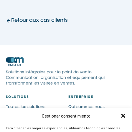
Retour aux cas clients
Solutions intégrales pour le point de vente.
Communication, organisation et équipement qui
transforment les visites en ventes.
SOLUTIONS
ENTREPRISE
Toutes les solutions
Qui sommes-nous
Communication visuelle
Catalogues
Gestionar consentimiento
Visual merchandising
Blog
Para ofrecer las mejores experiencias, utilizamos tecnologías como las
PLV
Contact