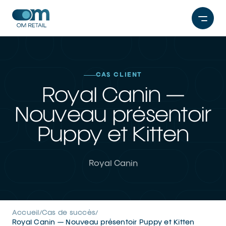
Aller
au
contenu
CAS CLIENT
Royal Canin —
Nouveau présentoir
Puppy et Kitten
Royal Canin
Accueil
Cas de succès
/
/
Royal Canin — Nouveau présentoir Puppy et Kitten