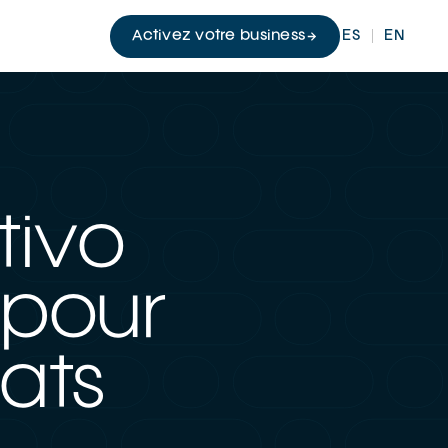
Activez votre business
ES
EN
tivo
 pour
ats