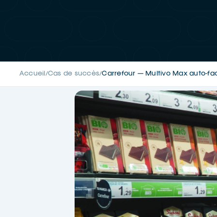
Accueil
Cas de succès
Carrefour — Multivo Max auto-fac
/
/