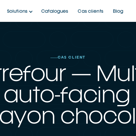
Solutions
Catalogues
Cas clients
Blog
CAS CLIENT
refour — Mul
auto-facing
 rayon chocol