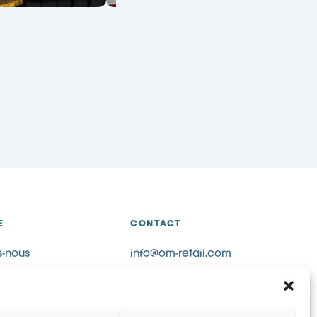
E
CONTACT
-nous
info@om-retail.com
+34 914 990 980
LinkedIn
Demander des informations