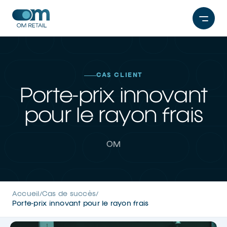
Aller
au
contenu
CAS CLIENT
Porte-prix innovant
pour le rayon frais
OM
Accueil
Cas de succès
/
/
Porte-prix innovant pour le rayon frais