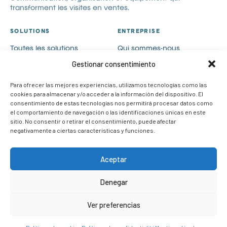
transforment les visites en ventes.
SOLUTIONS
ENTREPRISE
Toutes les solutions
Qui sommes-nous
Communication visuelle
Catalogues
Gestionar consentimiento
Visual merchandising
Blog
Para ofrecer las mejores experiencias, utilizamos tecnologías como las
PLV
Contact
cookies para almacenar y/o acceder a la información del dispositivo. El
Cas de succès
Rejoignez-nous
consentimiento de estas tecnologías nos permitirá procesar datos como
el comportamiento de navegación o las identificaciones únicas en este
CONTACT
sitio. No consentir o retirar el consentimiento, puede afectar
negativamente a ciertas características y funciones.
info@om-retail.com
+34 914 990 980
Aceptar
LinkedIn
Demander des informations
Denegar
Ver preferencias
© 2026 OM Retail. Tous droits réservés.
Mentions légales
Politique de confidentialité
Politique de cookies
Politique de Qualité